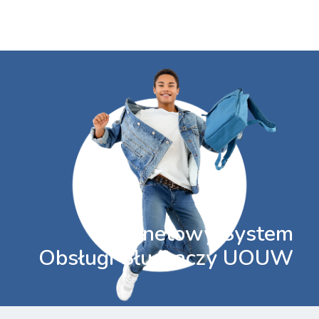
Internetowy System
Obsługi Słuchaczy UOUW