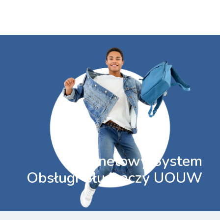
Internetowy System
Obsługi Słuchaczy UOUW